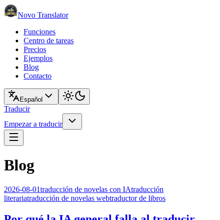
Novo Translator
Funciones
Centro de tareas
Precios
Ejemplos
Blog
Contacto
Español
Traducir
Empezar a traducir
Blog
2026-08-01
traducción de novelas con IA
traducción
literaria
traducción de novelas web
traductor de libros
Por qué la IA general falla al traducir