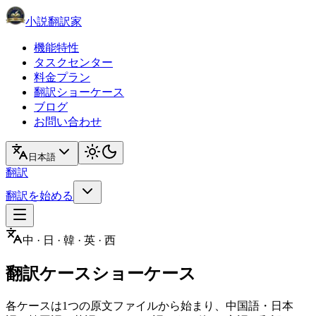
小説翻訳家
機能特性
タスクセンター
料金プラン
翻訳ショーケース
ブログ
お問い合わせ
日本語
翻訳
翻訳を始める
中 · 日 · 韓 · 英 · 西
翻訳ケースショーケース
各ケースは1つの原文ファイルから始まり、中国語・日本