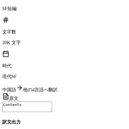
SF短編
文字数
20K 文字
時代
現代SF
中国語
他の4言語へ翻訳
原文
訳文出力