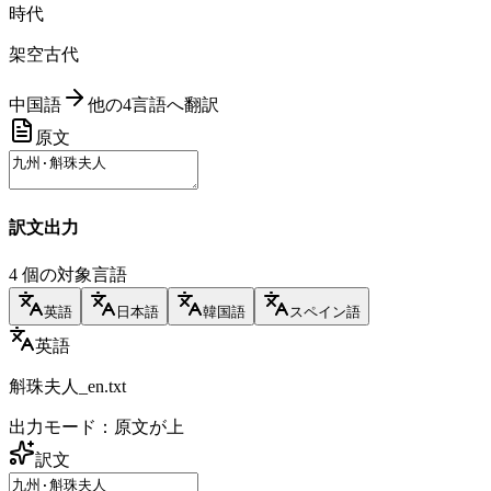
時代
架空古代
中国語
他の4言語へ翻訳
原文
訳文出力
4 個の対象言語
英語
日本語
韓国語
スペイン語
英語
斛珠夫人_en.txt
出力モード：原文が上
訳文