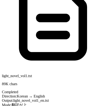
light_novel_vol1.txt
89K
chars
Completed
Direction:
Korean
→
English
Output:
light_novel_vol1_en.txt
Mode:
翻訳が上