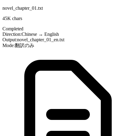
novel_chapter_01.txt
45K
chars
Completed
Direction:
Chinese
→
English
Output:
novel_chapter_01_en.txt
Mode:
翻訳のみ