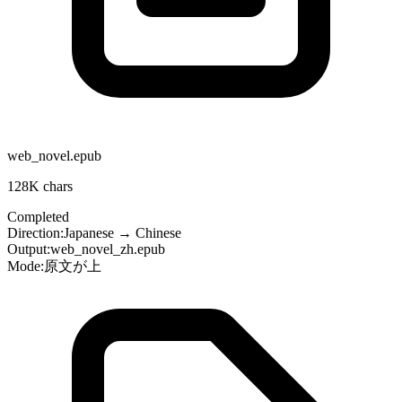
web_novel.epub
128K
chars
Completed
Direction:
Japanese
→
Chinese
Output:
web_novel_zh.epub
Mode:
原文が上