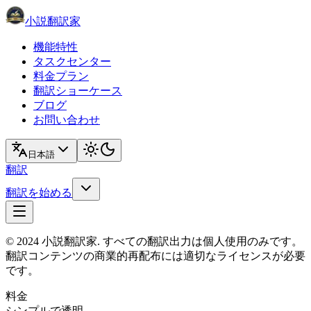
小説翻訳家
機能特性
タスクセンター
料金プラン
翻訳ショーケース
ブログ
お問い合わせ
日本語
翻訳
翻訳を始める
© 2024 小説翻訳家. すべての翻訳出力は個人使用のみです。
翻訳コンテンツの商業的再配布には適切なライセンスが必要
です。
料金
シンプルで透明